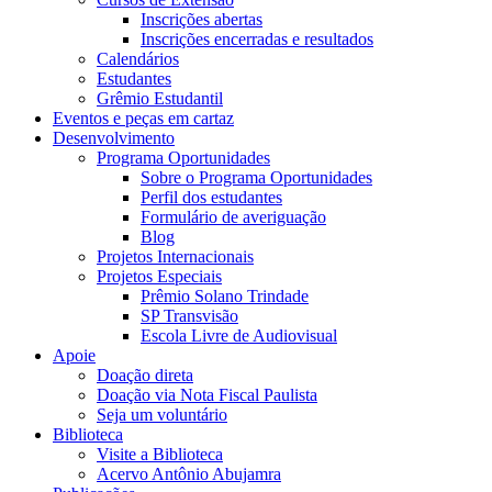
Inscrições abertas
Inscrições encerradas e resultados
Calendários
Estudantes
Grêmio Estudantil
Eventos e peças em cartaz
Desenvolvimento
Programa Oportunidades
Sobre o Programa Oportunidades
Perfil dos estudantes
Formulário de averiguação
Blog
Projetos Internacionais
Projetos Especiais
Prêmio Solano Trindade
SP Transvisão
Escola Livre de Audiovisual
Apoie
Doação direta
Doação via Nota Fiscal Paulista
Seja um voluntário
Biblioteca
Visite a Biblioteca
Acervo Antônio Abujamra