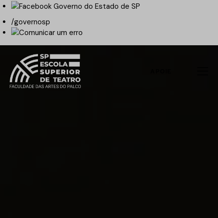
/governosp
APOIE