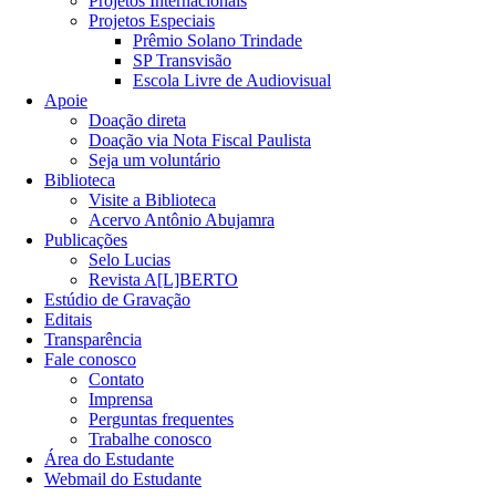
Projetos Internacionais
Projetos Especiais
Prêmio Solano Trindade
SP Transvisão
Escola Livre de Audiovisual
Apoie
Doação direta
Doação via Nota Fiscal Paulista
Seja um voluntário
Biblioteca
Visite a Biblioteca
Acervo Antônio Abujamra
Publicações
Selo Lucias
Revista A[L]BERTO
Estúdio de Gravação
Editais
Transparência
Fale conosco
Contato
Imprensa
Perguntas frequentes
Trabalhe conosco
Área do Estudante
Webmail do Estudante