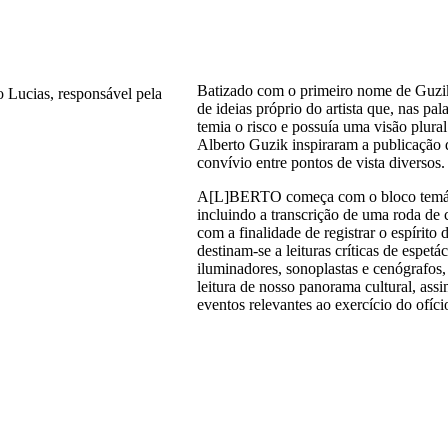
Batizado com o primeiro nome de Guzik
 Lucias, responsável pela
de ideias próprio do artista que, nas pa
temia o risco e possuía uma visão plural 
Alberto Guzik inspiraram a publicação q
convívio entre pontos de vista diversos.
A[L]BERTO começa com o bloco temático
incluindo a transcrição de uma roda de c
com a finalidade de registrar o espírit
destinam-se a leituras críticas de espetá
iluminadores, sonoplastas e cenógrafos,
leitura de nosso panorama cultural, ass
eventos relevantes ao exercício do ofíc