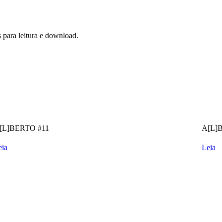
s para leitura e download.
[L]BERTO #11
A[L]
eia
Leia