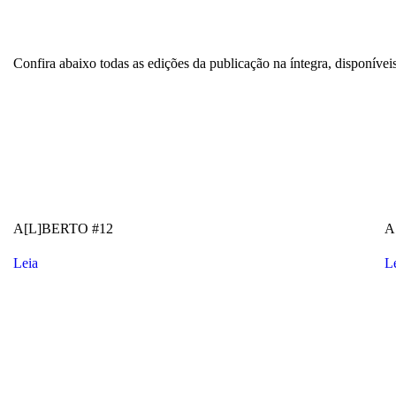
Confira abaixo todas as edições da publicação na íntegra, disponívei
A[L]BERTO #12
A
Leia
L