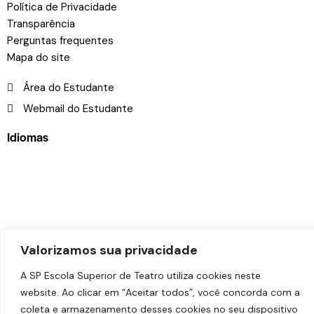
Política de Privacidade
Transparência
Perguntas frequentes
Mapa do site
Área do Estudante
Webmail do Estudante
Idiomas
© 2026
SP Escola Superior de Teatro – Faculdade das
Valorizamos sua privacidade
Artes do Palco
. Todos os direitos reservados.
Desenvolvido por
Estúdio Copacabana
.
A SP Escola Superior de Teatro utiliza cookies neste
website. Ao clicar em “Aceitar todos”, você concorda com a
coleta e armazenamento desses cookies no seu dispositivo