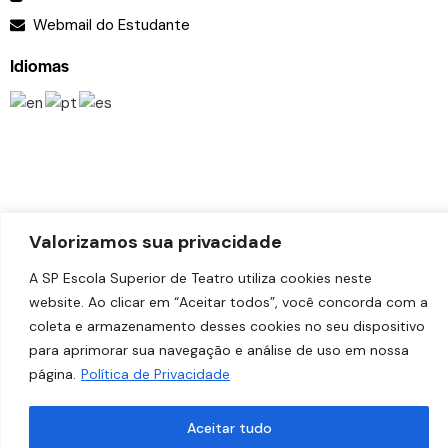
Webmail do Estudante
Idiomas
Valorizamos sua privacidade
A SP Escola Superior de Teatro utiliza cookies neste
website. Ao clicar em “Aceitar todos”, você concorda com a
coleta e armazenamento desses cookies no seu dispositivo
© 2026
SP Escola Superior de Teatro – Faculdade das
para aprimorar sua navegação e análise de uso em nossa
Artes do Palco
. Todos os direitos reservados.
página.
Política de Privacidade
Desenvolvido por
Estúdio Copacabana
.
Aceitar tudo