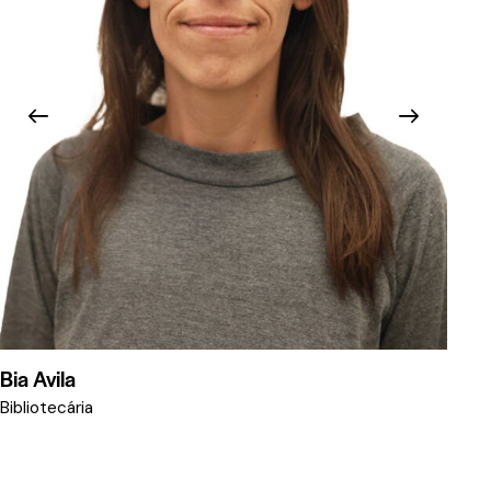
Bia Avila
Bea
Bibliotecária
Auxi