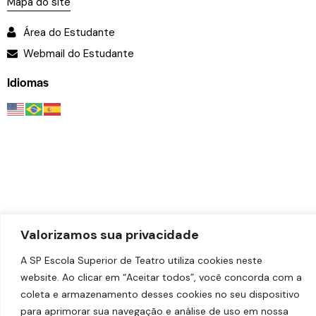
Mapa do site
Área do Estudante
Webmail do Estudante
Idiomas
Valorizamos sua privacidade
A SP Escola Superior de Teatro utiliza cookies neste
© 2026
SP Escola Superior de Teatro – Faculdade das
website. Ao clicar em “Aceitar todos”, você concorda com a
Artes do Palco
. Todos os direitos reservados.
coleta e armazenamento desses cookies no seu dispositivo
Desenvolvido por
Estúdio Copacabana
.
para aprimorar sua navegação e análise de uso em nossa