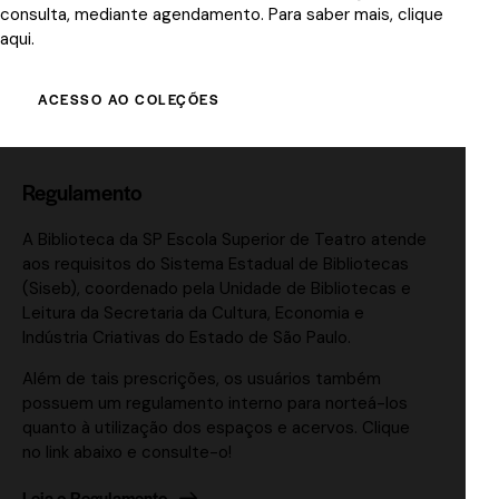
consulta, mediante agendamento. Para saber mais,
clique
aqui
.
ACESSO AO COLEÇÕES
Regulamento
A Biblioteca da SP Escola Superior de Teatro atende
aos requisitos do Sistema Estadual de Bibliotecas
(Siseb), coordenado pela Unidade de Bibliotecas e
Leitura da Secretaria da Cultura, Economia e
Indústria Criativas do Estado de São Paulo.
Além de tais prescrições, os usuários também
possuem um regulamento interno para norteá-los
quanto à utilização dos espaços e acervos. Clique
no link abaixo e consulte-o!
Leia o Regulamento