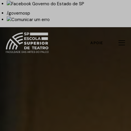
/governosp
APOIE