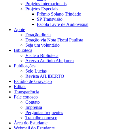
Projetos Internacionais
Projetos Especiais
Prêmio Solano Trindade
SP Transvisão
Escola Livre de Audiovisual
Apoie
Doação direta
Doação via Nota Fiscal Paulista
Seja um voluntário
Biblioteca
Visite a Biblioteca
Acervo Antônio Abujamra
Publicações
Selo Lucias
Revista A[L]BERTO
Estúdio de Gravação
Editais
Transparência
Fale conosco
Contato
Imprensa
Perguntas frequentes
Trabalhe conosco
Área do Estudante
Webmail do Estudante