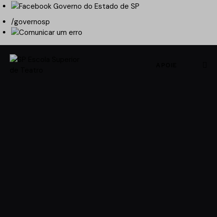
/governosp
APOIE