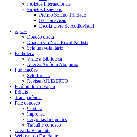
Projetos Internacionais
Projetos Especiais
Prêmio Solano Trindade
SP Transvisão
Escola Livre de Audiovisual
Apoie
Doação direta
Doação via Nota Fiscal Paulista
Seja um voluntário
Biblioteca
Visite a Biblioteca
Acervo Antônio Abujamra
Publicações
Selo Lucias
Revista A[L]BERTO
Estúdio de Gravação
Editais
Transparência
Fale conosco
Contato
Imprensa
Perguntas frequentes
Trabalhe conosco
Área do Estudante
Webmail do Estudante