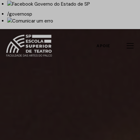
/governosp
APOIE