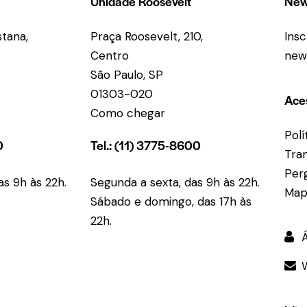
Unidade Roosevelt
New
tana,
Praça Roosevelt, 210,
Ins
Centro
new
São Paulo, SP
01303-020
Ace
Como chegar
Polí
0
Tel.: (11) 3775-8600
Tra
Per
as 9h às 22h.
Segunda a sexta, das 9h às 22h.
Map
Sábado e domingo, das 17h às
22h.