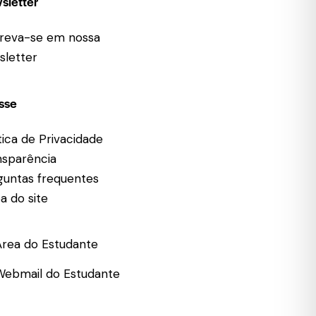
sletter
creva-se em nossa
sletter
sse
tica de Privacidade
nsparência
guntas frequentes
a do site
Área do Estudante
Webmail do Estudante