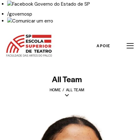
/governosp
APOIE
All Team
HOME
ALL TEAM