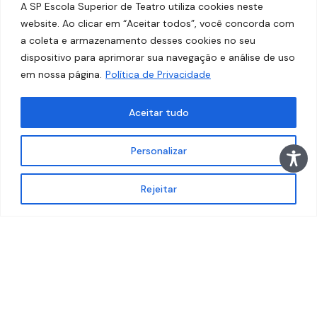
A SP Escola Superior de Teatro utiliza cookies neste
website. Ao clicar em “Aceitar todos”, você concorda com
a coleta e armazenamento desses cookies no seu
dispositivo para aprimorar sua navegação e análise de uso
em nossa página.
Política de Privacidade
© 2026
SP Escola Superior de Teatro – Faculdade das
Artes do Palco
. Todos os direitos reservados.
Aceitar tudo
Desenvolvido por
Estúdio Copacabana
.
Personalizar
Rejeitar