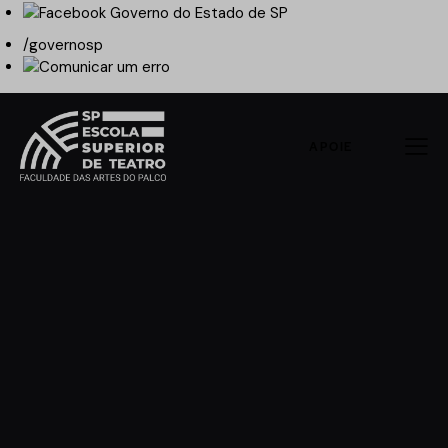
/governosp
APOIE