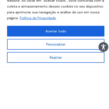
website. Ao clicar em “Aceitar todos”, você concorda com a
coleta e armazenamento desses cookies no seu dispositivo
para aprimorar sua navegação e análise de uso em nossa
página.
Política de Privacidade
Aceitar tudo
Personalizar
Rejeitar
C
U
R
S
O
S
U
P
E
R
I
O
R
OFERECEMOS GRATUITAMENTE O
CURSO SUPERIOR EM PRODUÇÃO