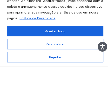
website. Ao clicar em “Aceitar todos”, você concorda com a
coleta e armazenamento desses cookies no seu dispositivo
para aprimorar sua navegação e análise de uso em nossa
página.
Política de Privacidade
Aceitar tudo
Personalizar
Rejeitar
C
U
R
S
O
S
U
P
E
R
I
O
R
OFERECEMOS GRATUITAMENTE O
CURSO SUPERIOR EM PRODUÇÃO