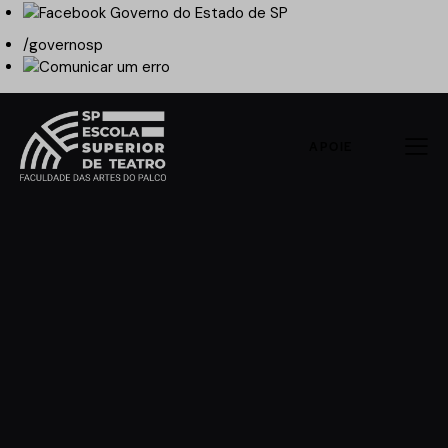
/governosp
APOIE