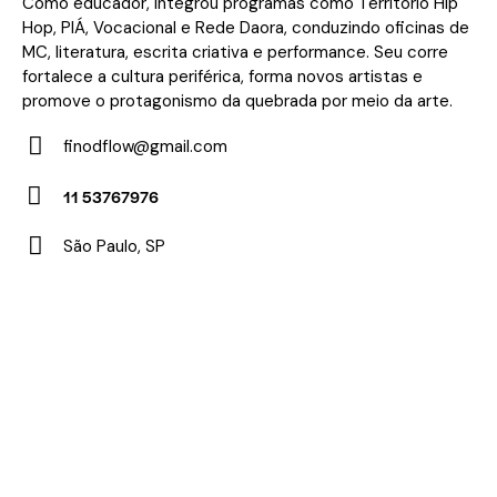
Como educador, integrou programas como Território Hip
Hop, PIÁ, Vocacional e Rede Daora, conduzindo oficinas de
MC, literatura, escrita criativa e performance. Seu corre
fortalece a cultura periférica, forma novos artistas e
promove o protagonismo da quebrada por meio da arte.
finodflow@gmail.com
E-
11 53767976
m
Ph
ail:
São Paulo, SP
on
Ad
e:
dr
es
s: