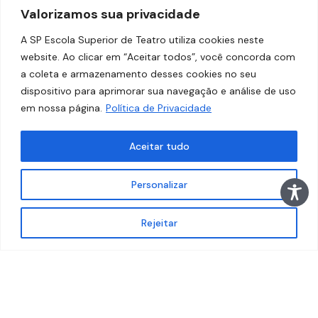
Valorizamos sua privacidade
A SP Escola Superior de Teatro utiliza cookies neste
website. Ao clicar em “Aceitar todos”, você concorda com
a coleta e armazenamento desses cookies no seu
dispositivo para aprimorar sua navegação e análise de uso
em nossa página.
Política de Privacidade
© 2026
SP Escola Superior de Teatro – Faculdade das
Artes do Palco
. Todos os direitos reservados.
Aceitar tudo
Desenvolvido por
Estúdio Copacabana
.
Personalizar
Rejeitar