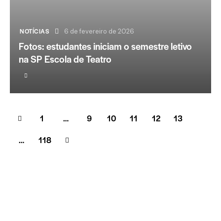
NOTÍCIAS
6 de fevereiro de 2026
Fotos: estudantes iniciam o semestre letivo
na SP Escola de Teatro
1
…
9
10
11
12
13
>
…
118