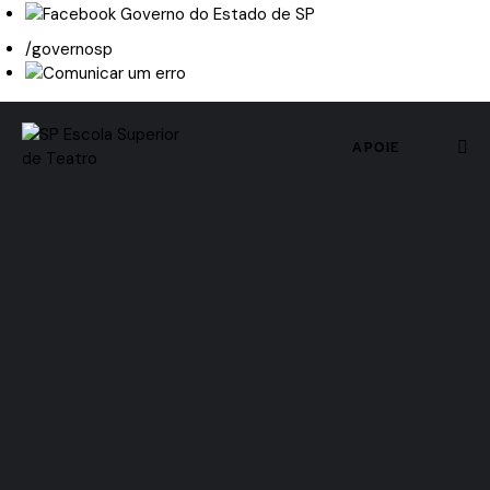
/governosp
APOIE