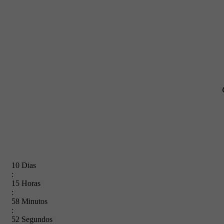
1
0
Dias
:
1
5
Horas
:
5
8
Minutos
:
5
1
Segundos