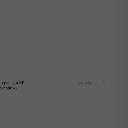
o palco, a
SP
Ver todos no
SYMPLA
s e shows,