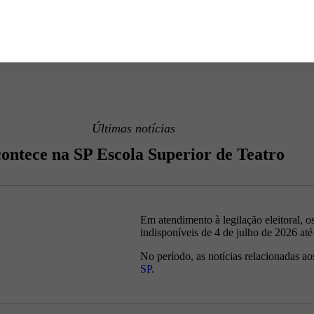
Últimas notícias
ontece na SP Escola Superior de Teatro
Em atendimento à legilação eleitoral, o
indisponíveis de 4 de julho de 2026 até
No período, as notícias relacionadas ao
SP
.