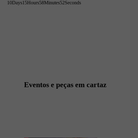
10
Days
15
Hours
58
Minutes
51
Seconds
Eventos e peças em cartaz