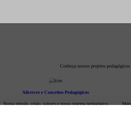
Conheça nossos projetos pedagógicos e
Alicerces e Conceitos Pedagógicos
Nossa missão, visão, valores e nosso sistema pedagógico
Mant
inovador e reconhecido internacionalmente.
estra
Conheça