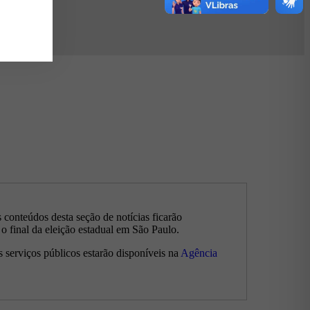
s conteúdos desta seção de notícias ficarão
 o final da eleição estadual em São Paulo.
s serviços públicos estarão disponíveis na
Agência