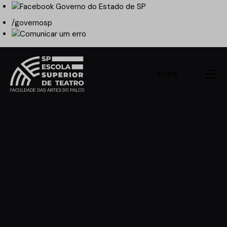
/governosp
APOIE