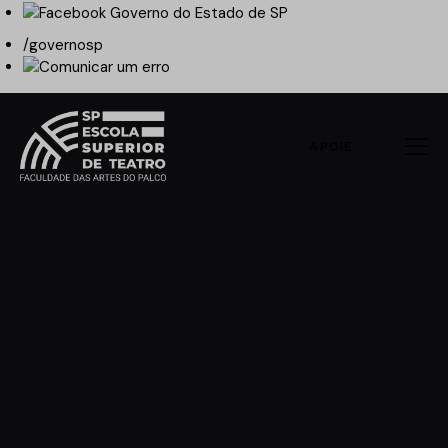
/governosp
APOIE