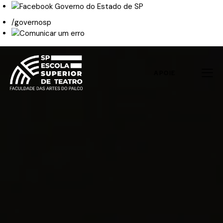
/governosp
APOIE