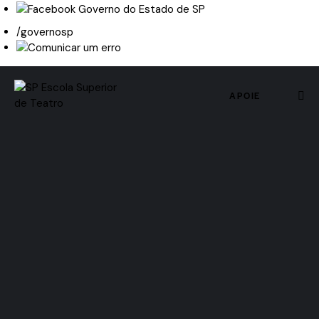
/governosp
APOIE