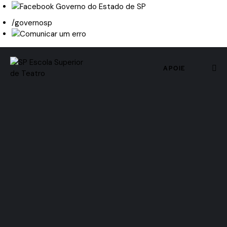
/governosp
APOIE