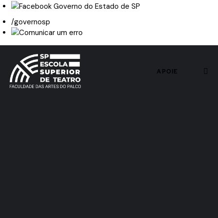
/governosp
APOIE