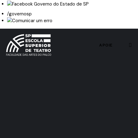
/governosp
APOIE