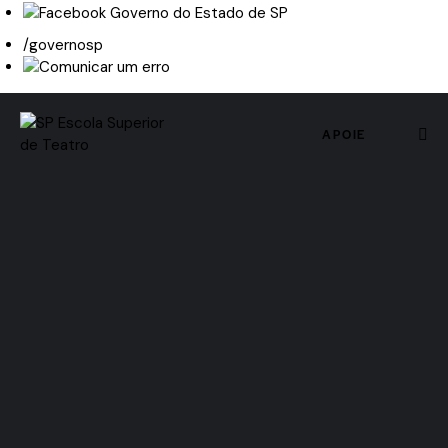
/governosp
APOIE