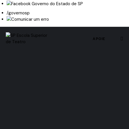
/governosp
APOIE