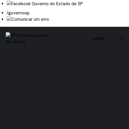
/governosp
APOIE