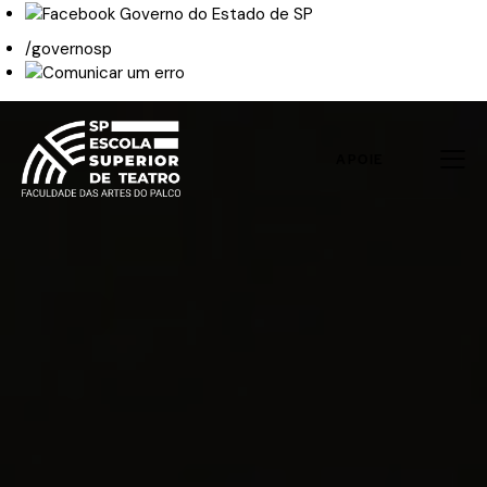
/governosp
APOIE